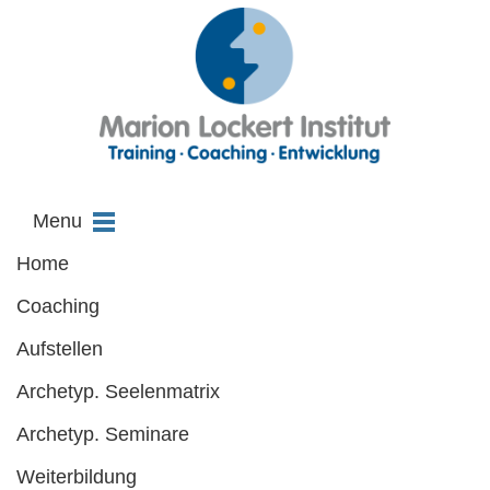
Hauptmenü
Zum
Zum
Menu
primären
sekundären
Home
Inhalt
Inhalt
Coaching
springen
springen
Aufstellen
Archetyp. Seelenmatrix
Archetyp. Seminare
Weiterbildung