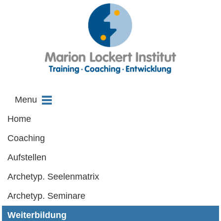
Hauptmenü
Zum
Zum
Menu
primären
sekundären
Home
Inhalt
Inhalt
Coaching
springen
springen
Aufstellen
Archetyp. Seelenmatrix
Archetyp. Seminare
Weiterbildung